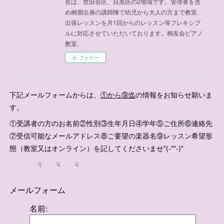
在は、世田谷区、目黒区の2地域です。管理者を含
め桐朋出身の講師陣で幼児から大人の方まで教室、
出張レッスンを月1回からのレッスン等フレキシブ
ルに対応させていただいております。桐友会ピアノ
教室。
フォロー
下記メールフォームからは、
①から⑨迄
の情報をお知らせ願いま
す。
①受講者の方のお名前②性別③生年月日④学年⑤ご住所⑥連絡先
⑦受信可能なメールアドレス⑧ご要望の楽器名⑨レッスン希望形
態（教室又はオンライン）を記してくださいませ"(-""-)"
☟ ☟ ☟