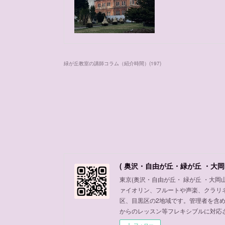
緑が丘教室の講師コラム（紹介時間）
(
197
)
( 奥沢・自由が丘・緑が丘 ・大岡
東京(奥沢・自由が丘・ 緑が丘 ・大
ァイオリン、フルートや声楽、クラリ
区、目黒区の2地域です。管理者を含
からのレッスン等フレキシブルに対応