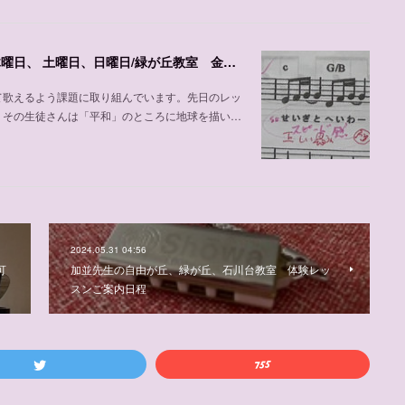
声楽、ピアノの加並先生の紹介、自由が丘教室 木曜日、 土曜日、日曜日/緑が丘教室 金曜日
て歌えるよう課題に取り組んでいます。先日のレッ
。その生徒さんは「平和」のところに地球を描い…
2024.05.31 04:56
可
加並先生の自由が丘、緑が丘、石川台教室 体験レッ
スンご案内日程