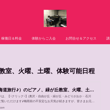
稼働日＆料金
体験からご入会
お問合せ＆アクセス
講
教室、火曜、土曜、体験可能日程
佳子先生（北海道旅行♪）のピアノ、緑が丘教室、火曜、土曜、体験可能日程
ジは、【☟クリック☟】(奥沢・自由が丘・緑が丘・みどりがおか・石川
ご覧いただけます♪梅雨前の不安定なお天気が続きますが、皆さまお元…
.com