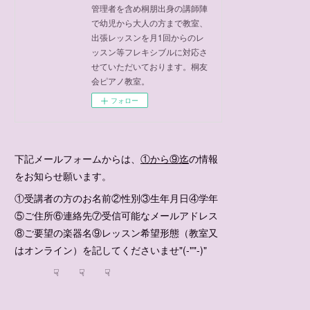
管理者を含め桐朋出身の講師陣
で幼児から大人の方まで教室、
出張レッスンを月1回からのレ
ッスン等フレキシブルに対応さ
せていただいております。桐友
会ピアノ教室。
フォロー
下記メールフォームからは、
①から⑨迄
の情報
をお知らせ願います。
①受講者の方のお名前②性別③生年月日④学年
⑤ご住所⑥連絡先⑦受信可能なメールアドレス
⑧ご要望の楽器名⑨レッスン希望形態（教室又
はオンライン）を記してくださいませ"(-""-)"
☟ ☟ ☟