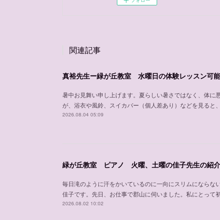
フォロー
関連記事
真裕先生ー緑が丘教室 水曜日の体験レッスン可
暑中お見舞い申し上げます。夏らしい暑さではなく、体に
が、浴衣や風鈴、スイカバー（個人差あり）などを見ると
2026.08.04 05:09
緑が丘教室 ピアノ 火曜、土曜の佳子先生の紹
毎日滝のように汗をかいているのに一向にスリムにならな
佳子です。先日、お仕事で郡山に伺いました。私にとって
2026.08.02 10:02