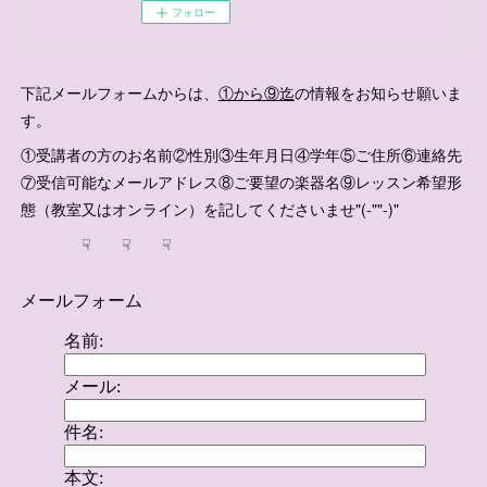
フォロー
下記メールフォームからは、
①から⑨迄
の情報をお知らせ願いま
す。
①受講者の方のお名前②性別③生年月日④学年⑤ご住所⑥連絡先
⑦受信可能なメールアドレス⑧ご要望の楽器名⑨レッスン希望形
態（教室又はオンライン）を記してくださいませ"(-""-)"
☟ ☟ ☟