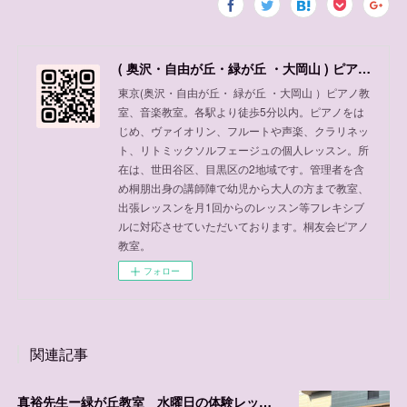
( 奥沢・自由が丘・緑が丘 ・大岡山 ) ピアノ教室、音楽教室
東京(奥沢・自由が丘・ 緑が丘 ・大岡山 ）ピアノ教
室、音楽教室。各駅より徒歩5分以内。ピアノをは
じめ、ヴァイオリン、フルートや声楽、クラリネッ
ト、リトミックソルフェージュの個人レッスン。所
在は、世田谷区、目黒区の2地域です。管理者を含
め桐朋出身の講師陣で幼児から大人の方まで教室、
出張レッスンを月1回からのレッスン等フレキシブ
ルに対応させていただいております。桐友会ピアノ
教室。
フォロー
関連記事
真裕先生ー緑が丘教室 水曜日の体験レッスン可能日程