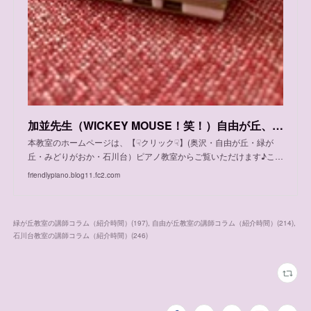
加並先生（WICKEY MOUSE！笑！）自由が丘、緑が丘、石川台教室 体験レッスンご案内日程
本教室のホームページは、【☟クリック☟】(奥沢・自由が丘・緑が
丘・みどりがおか・石川台）ピアノ教室からご覧いただけます♪こ…
friendlypiano.blog11.fc2.com
緑が丘教室の講師コラム（紹介時間）
(
197
)
自由が丘教室の講師コラム（紹介時間）
(
214
)
石川台教室の講師コラム（紹介時間）
(
246
)