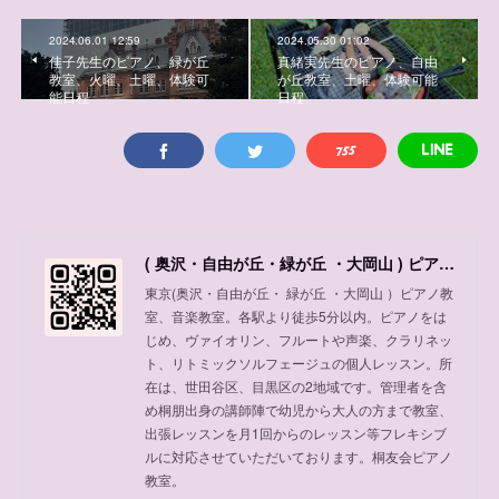
2024.06.01 12:59
2024.05.30 01:02
佳子先生のピアノ、緑が丘
真緒実先生のピアノ、自由
教室、火曜、土曜、体験可
が丘教室、土曜、体験可能
能日程
日程
( 奥沢・自由が丘・緑が丘 ・大岡山 ) ピアノ教室、音楽教室
東京(奥沢・自由が丘・ 緑が丘 ・大岡山 ）ピアノ教
室、音楽教室。各駅より徒歩5分以内。ピアノをは
じめ、ヴァイオリン、フルートや声楽、クラリネッ
ト、リトミックソルフェージュの個人レッスン。所
在は、世田谷区、目黒区の2地域です。管理者を含
め桐朋出身の講師陣で幼児から大人の方まで教室、
出張レッスンを月1回からのレッスン等フレキシブ
ルに対応させていただいております。桐友会ピアノ
教室。