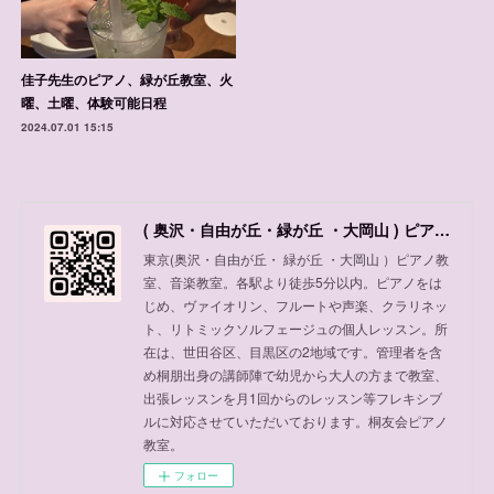
佳子先生のピアノ、緑が丘教室、火
曜、土曜、体験可能日程
2024.07.01 15:15
( 奥沢・自由が丘・緑が丘 ・大岡山 ) ピアノ教室、音楽教室
東京(奥沢・自由が丘・ 緑が丘 ・大岡山 ）ピアノ教
室、音楽教室。各駅より徒歩5分以内。ピアノをは
じめ、ヴァイオリン、フルートや声楽、クラリネッ
ト、リトミックソルフェージュの個人レッスン。所
在は、世田谷区、目黒区の2地域です。管理者を含
め桐朋出身の講師陣で幼児から大人の方まで教室、
出張レッスンを月1回からのレッスン等フレキシブ
ルに対応させていただいております。桐友会ピアノ
教室。
フォロー