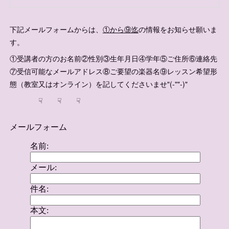
下記メールフォームからは、
①から⑨迄
の情報をお知らせ願いま
す。
①受講者の方のお名前②性別③生年月日④学年⑤ご住所⑥連絡先
⑦受信可能なメールアドレス⑧ご要望の楽器名⑨レッスン希望形
態（教室又はオンライン）を記してくださいませ"(-""-)"
☟ ☟ ☟