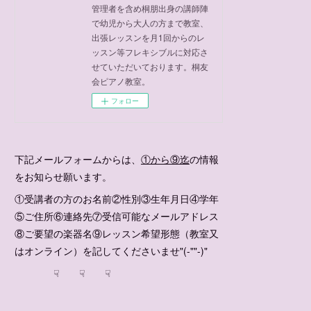
管理者を含め桐朋出身の講師陣
で幼児から大人の方まで教室、
出張レッスンを月1回からのレ
ッスン等フレキシブルに対応さ
せていただいております。桐友
会ピアノ教室。
フォロー
下記メールフォームからは、
①から⑨迄
の情報
をお知らせ願います。
①受講者の方のお名前②性別③生年月日④学年
⑤ご住所⑥連絡先⑦受信可能なメールアドレス
⑧ご要望の楽器名⑨レッスン希望形態（教室又
はオンライン）を記してくださいませ"(-""-)"
☟ ☟ ☟