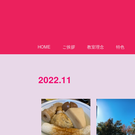
HOME
ご挨拶
教室理念
特色
2022
.
11