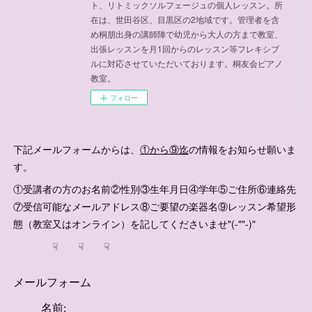
ト、リトミックソルフェージュの個人レッスン。所
在は、世田谷区、目黒区の2地域です。管理者を含
め桐朋出身の講師陣で幼児から大人の方まで教室、
出張レッスンを月1回からのレッスン等フレキシブ
ルに対応させていただいております。桐友会ピアノ
教室。
フォロー
下記メールフォームからは、
①から⑨迄
の情報をお知らせ願いま
す。
①受講者の方のお名前②性別③生年月日④学年⑤ご住所⑥連絡先
⑦受信可能なメールアドレス⑧ご要望の楽器名⑨レッスン希望形
態（教室又はオンライン）を記してくださいませ"(-""-)"
☟ ☟ ☟