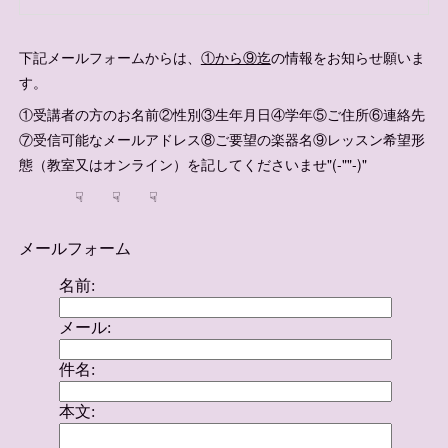
下記メールフォームからは、
①から⑨迄
の情報をお知らせ願いま
す。
①受講者の方のお名前②性別③生年月日④学年⑤ご住所⑥連絡先
⑦受信可能なメールアドレス⑧ご要望の楽器名⑨レッスン希望形
態（教室又はオンライン）を記してくださいませ"(-""-)"
☟ ☟ ☟