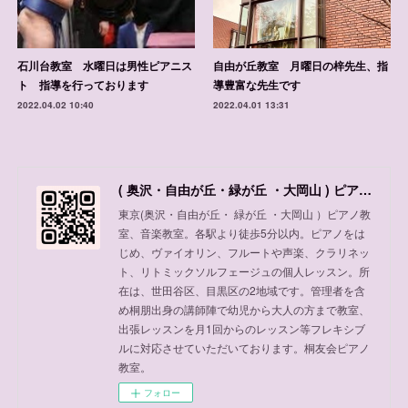
石川台教室 水曜日は男性ピアニス
自由が丘教室 月曜日の梓先生、指
ト 指導を行っております
導豊富な先生です
2022.04.02 10:40
2022.04.01 13:31
( 奥沢・自由が丘・緑が丘 ・大岡山 ) ピアノ教室、音楽教室
東京(奥沢・自由が丘・ 緑が丘 ・大岡山 ）ピアノ教
室、音楽教室。各駅より徒歩5分以内。ピアノをは
じめ、ヴァイオリン、フルートや声楽、クラリネッ
ト、リトミックソルフェージュの個人レッスン。所
在は、世田谷区、目黒区の2地域です。管理者を含
め桐朋出身の講師陣で幼児から大人の方まで教室、
出張レッスンを月1回からのレッスン等フレキシブ
ルに対応させていただいております。桐友会ピアノ
教室。
フォロー