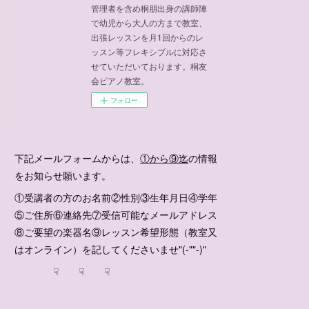
管理者を含め桐朋出身の講師陣
で幼児から大人の方まで教室、
出張レッスンを月1回からのレ
ッスン等フレキシブルに対応さ
せていただいております。桐友
会ピアノ教室。
フォロー
下記メールフォームからは、
①から⑨迄
の情報
をお知らせ願います。
①受講者の方のお名前②性別③生年月日④学年
⑤ご住所⑥連絡先⑦受信可能なメールアドレス
⑧ご要望の楽器名⑨レッスン希望形態（教室又
はオンライン）を記してくださいませ"(-""-)"
☟ ☟ ☟