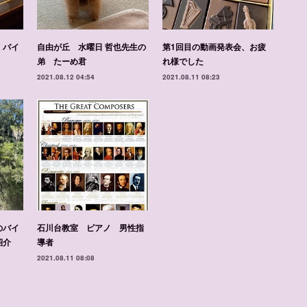
 バイ
自由が丘 水曜日 哲也先生の
第1回目の動画発表会、お疲
弟 たーめ君
れ様でした
2021.08.12 04:54
2021.08.11 08:23
のバイ
石川台教室 ピアノ 男性指
紹介
導者
2021.08.11 08:08