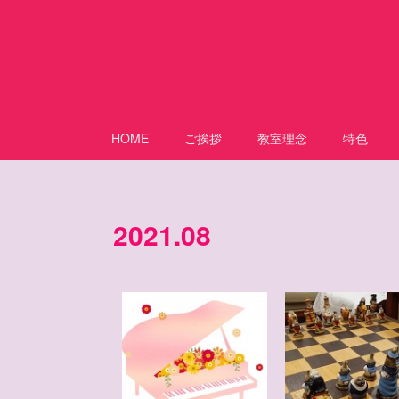
HOME
ご挨拶
教室理念
特色
2021
.
08