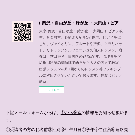
( 奥沢・自由が丘・緑が丘 ・大岡山 ) ピアノ教室、音楽教室
東京(奥沢・自由が丘・ 緑が丘 ・大岡山 ）ピアノ教
室、音楽教室。各駅より徒歩5分以内。ピアノをは
じめ、ヴァイオリン、フルートや声楽、クラリネッ
ト、リトミックソルフェージュの個人レッスン。所
在は、世田谷区、目黒区の2地域です。管理者を含
め桐朋出身の講師陣で幼児から大人の方まで教室、
出張レッスンを月1回からのレッスン等フレキシブ
ルに対応させていただいております。桐友会ピアノ
教室。
フォロー
下記メールフォームからは、
①から⑨迄
の情報をお知らせ願いま
す。
①受講者の方のお名前②性別③生年月日④学年⑤ご住所⑥連絡先