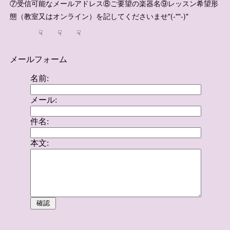
⑦受信可能なメールアドレス⑧ご要望の楽器名⑨レッスン希望形
態（教室又はオンライン）を記してくださいませ"(-""-)"
☟ ☟ ☟