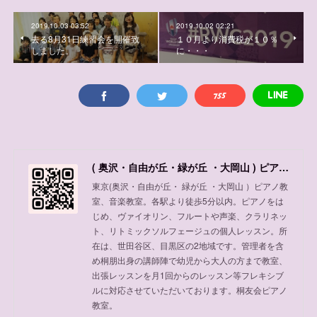
2019.10.03 03:52
2019.10.02 02:21
去る8月31日練習会を開催致
１０月より消費税が１０％
しました。
に・・・
( 奥沢・自由が丘・緑が丘 ・大岡山 ) ピアノ教室、音楽教室
東京(奥沢・自由が丘・ 緑が丘 ・大岡山 ）ピアノ教
室、音楽教室。各駅より徒歩5分以内。ピアノをは
じめ、ヴァイオリン、フルートや声楽、クラリネッ
ト、リトミックソルフェージュの個人レッスン。所
在は、世田谷区、目黒区の2地域です。管理者を含
め桐朋出身の講師陣で幼児から大人の方まで教室、
出張レッスンを月1回からのレッスン等フレキシブ
ルに対応させていただいております。桐友会ピアノ
教室。