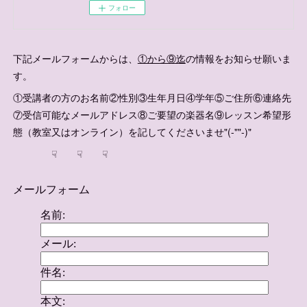
フォロー
下記メールフォームからは、
①から⑨迄
の情報をお知らせ願いま
す。
①受講者の方のお名前②性別③生年月日④学年⑤ご住所⑥連絡先
⑦受信可能なメールアドレス⑧ご要望の楽器名⑨レッスン希望形
態（教室又はオンライン）を記してくださいませ"(-""-)"
☟ ☟ ☟