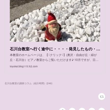
石川台教室へ行く途中に・・・・発見したもの・・・
本教室のホームページは、【☟クリック☟】(奥沢・自由が丘・緑が
丘・石川台）ピアノ教室からご覧いただけます♪ 10月ですが、日…
toyukai.blog115.fc2.com
石川台教室の講師コラム（紹介時間）
(
246
)