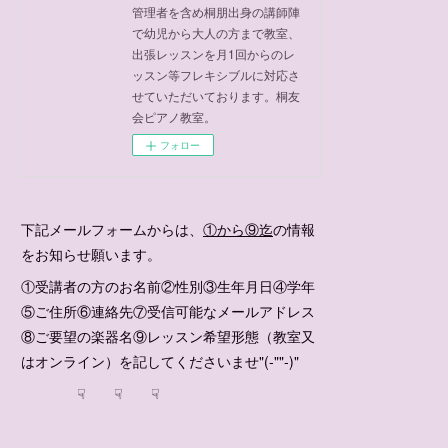
管理者を含め桐朋出身の講師陣
で幼児から大人の方まで教室、
出張レッスンを月1回からのレ
ッスン等フレキシブルに対応さ
せていただいております。桐友
会ピアノ教室。
フォロー
下記メールフォームからは、
①から⑨迄
の情報
をお知らせ願います。
①受講者の方のお名前②性別③生年月日④学年
⑤ご住所⑥連絡先⑦受信可能なメールアドレス
⑧ご要望の楽器名⑨レッスン希望形態（教室又
はオンライン）を記してくださいませ"(-""-)"
☟ ☟ ☟