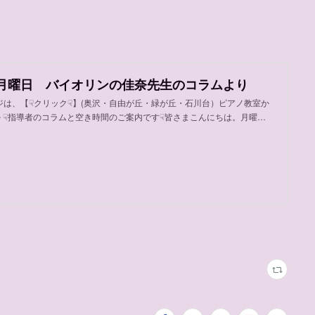
月曜日 バイオリンの佳奈先生のコラムより
ジは、【☟クリック☟】(奥沢・自由が丘・緑が丘・石川台）ピアノ教室か
 ☟指導者のコラムと空き時間のご案内です☟皆さまこんにちは。月曜…