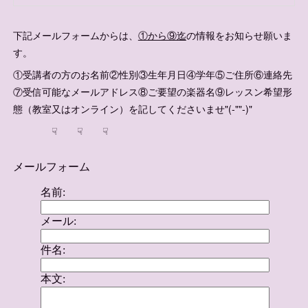
下記メールフォームからは、
①から⑨迄
の情報をお知らせ願いま
す。
①受講者の方のお名前②性別③生年月日④学年⑤ご住所⑥連絡先
⑦受信可能なメールアドレス⑧ご要望の楽器名⑨レッスン希望形
態（教室又はオンライン）を記してくださいませ"(-""-)"
☟ ☟ ☟