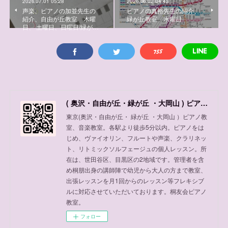
2026.07.01 05:28
2026.06.02 04:43
声楽、ピアノの加並先生の
ピアノの真裕先生の紹介、
紹介、自由が丘教室 木曜
緑が丘教室 水曜日
日、 土曜日、日曜日/緑が…
( 奥沢・自由が丘・緑が丘 ・大岡山 ) ピアノ教室、音楽教室
東京(奥沢・自由が丘・ 緑が丘 ・大岡山 ）ピアノ教
室、音楽教室。各駅より徒歩5分以内。ピアノをは
じめ、ヴァイオリン、フルートや声楽、クラリネッ
ト、リトミックソルフェージュの個人レッスン。所
在は、世田谷区、目黒区の2地域です。管理者を含
め桐朋出身の講師陣で幼児から大人の方まで教室、
出張レッスンを月1回からのレッスン等フレキシブ
ルに対応させていただいております。桐友会ピアノ
教室。
フォロー