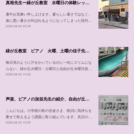
真裕先生ー緑が丘教室 水曜日の体験レッスン可能日程
暑中お見舞い申し上げます。夏らしい暑さではなく、
体に悪い暑さが叫ばれるようになってしまった現代…
2026.08.04 05:09
緑が丘教室 ピアノ 火曜、土曜の佳子先生の紹介
毎日滝のように汗をかいているのに一向にスリムにな
らない、緑が丘火曜日・土曜日と自由が丘水曜日担…
2026.08.02 10:02
声楽、ピアノの加並先生の紹介、自由が丘教室 木曜日、 土曜日、日曜日/緑が丘教室 金曜日
こんにちは。小学校の歌の生徒さま、歌詞に気持ちを
乗せて歌えるよう課題に取り組んでいます。先日の…
2026.08.02 10:00