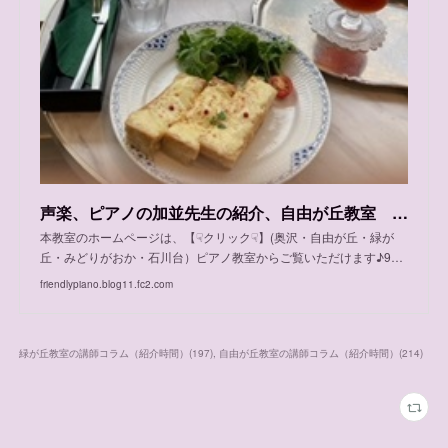
声楽、ピアノの加並先生の紹介、自由が丘教室 木曜日、 土曜日、日曜日/緑が丘教室 金曜日
本教室のホームページは、【☟クリック☟】(奥沢・自由が丘・緑が
丘・みどりがおか・石川台）ピアノ教室からご覧いただけます♪9…
friendlypiano.blog11.fc2.com
緑が丘教室の講師コラム（紹介時間）
(
197
)
自由が丘教室の講師コラム（紹介時間）
(
214
)