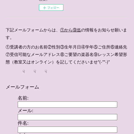
フォロー
下記メールフォームからは、
①から⑨迄
の情報をお知らせ願いま
す。
①受講者の方のお名前②性別③生年月日④学年⑤ご住所⑥連絡先
⑦受信可能なメールアドレス⑧ご要望の楽器名⑨レッスン希望形
態（教室又はオンライン）を記してくださいませ"(-""-)"
☟ ☟ ☟