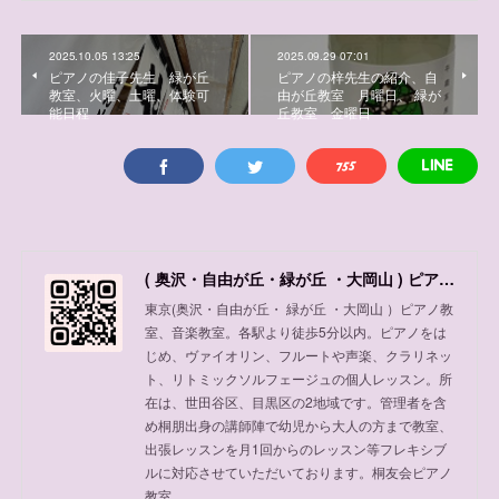
2025.10.05 13:25
2025.09.29 07:01
ピアノの佳子先生 緑が丘
ピアノの梓先生の紹介、自
教室、火曜、土曜、体験可
由が丘教室 月曜日、 緑が
能日程
丘教室 金曜日
( 奥沢・自由が丘・緑が丘 ・大岡山 ) ピアノ教室、音楽教室
東京(奥沢・自由が丘・ 緑が丘 ・大岡山 ）ピアノ教
室、音楽教室。各駅より徒歩5分以内。ピアノをは
じめ、ヴァイオリン、フルートや声楽、クラリネッ
ト、リトミックソルフェージュの個人レッスン。所
在は、世田谷区、目黒区の2地域です。管理者を含
め桐朋出身の講師陣で幼児から大人の方まで教室、
出張レッスンを月1回からのレッスン等フレキシブ
ルに対応させていただいております。桐友会ピアノ
教室。