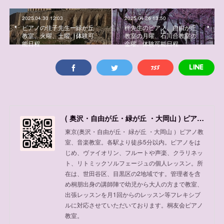
2025.04.30 12:03
2025.04.26 13:50
ピアノの佳子先生ー緑が丘
梓先生のピアノ、自由が丘
教室、火曜、土曜、体験可
教室の月曜、石川台教室の
能日程
金曜、体験可能日程
( 奥沢・自由が丘・緑が丘 ・大岡山 ) ピアノ教室、音楽教室
東京(奥沢・自由が丘・ 緑が丘 ・大岡山 ）ピアノ教
室、音楽教室。各駅より徒歩5分以内。ピアノをは
じめ、ヴァイオリン、フルートや声楽、クラリネッ
ト、リトミックソルフェージュの個人レッスン。所
在は、世田谷区、目黒区の2地域です。管理者を含
め桐朋出身の講師陣で幼児から大人の方まで教室、
出張レッスンを月1回からのレッスン等フレキシブ
ルに対応させていただいております。桐友会ピアノ
教室。