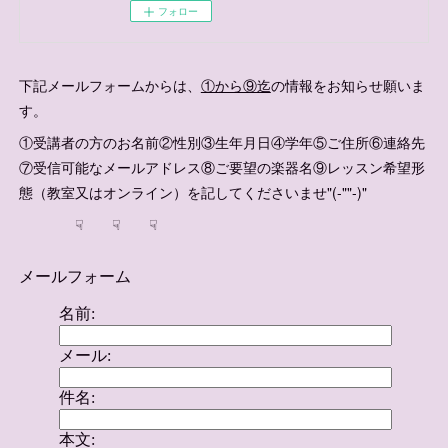
フォロー
下記メールフォームからは、
①から⑨迄
の情報をお知らせ願いま
す。
①受講者の方のお名前②性別③生年月日④学年⑤ご住所⑥連絡先
⑦受信可能なメールアドレス⑧ご要望の楽器名⑨レッスン希望形
態（教室又はオンライン）を記してくださいませ"(-""-)"
☟ ☟ ☟