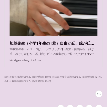
加並先生（小学1年生のT君）自由が丘、緑が丘、石川台教室 体験レッスンご案内日程
本教室のホームページは、【☟クリック☟】(奥沢・自由が丘・緑が
丘・みどりがおか・石川台）ピアノ教室からご覧いただけます♪こ…
friendlypiano.blog11.fc2.com
緑が丘教室の講師コラム（紹介時間）
(
197
)
自由が丘教室の講師コラム（紹介時間）
(
214
)
石川台教室の講師コラム（紹介時間）
(
246
)