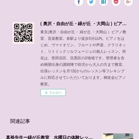
( 奥沢・自由が丘・緑が丘 ・大岡山 ) ピアノ教室、音楽教室
東京(奥沢・自由が丘・ 緑が丘 ・大岡山 ）ピアノ教
室、音楽教室。各駅より徒歩5分以内。ピアノをは
じめ、ヴァイオリン、フルートや声楽、クラリネッ
ト、リトミックソルフェージュの個人レッスン。所
在は、世田谷区、目黒区の2地域です。管理者を含
め桐朋出身の講師陣で幼児から大人の方まで教室、
出張レッスンを月1回からのレッスン等フレキシブ
ルに対応させていただいております。桐友会ピアノ
教室。
フォロー
関連記事
真裕先生ー緑が丘教室 水曜日の体験レッスン可能日程