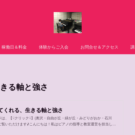
稼働日＆料金
体験からご入会
お問合せ＆アクセス
講
きる軸と強さ
てくれる、生きる軸と強さ
ジは、【☟クリック☟】(奥沢・自由が丘・緑が丘・みどりがおか・石川
ご覧いただけます♪こんにちは！私はピアノの指導と教室運営を担当し…