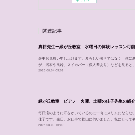
フォロー
関連記事
真裕先生ー緑が丘教室 水曜日の体験レッスン可
暑中お見舞い申し上げます。夏らしい暑さではなく、体に
が、浴衣や風鈴、スイカバー（個人差あり）などを見ると
2026.08.04 05:09
緑が丘教室 ピアノ 火曜、土曜の佳子先生の紹
毎日滝のように汗をかいているのに一向にスリムにならな
佳子です。先日、お仕事で郡山に伺いました。私にとって
2026.08.02 10:02