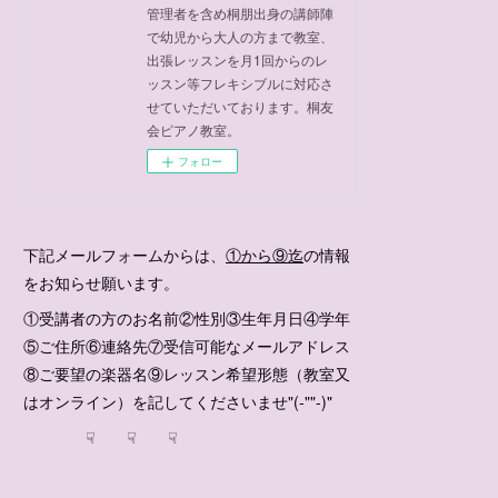
管理者を含め桐朋出身の講師陣
で幼児から大人の方まで教室、
出張レッスンを月1回からのレ
ッスン等フレキシブルに対応さ
せていただいております。桐友
会ピアノ教室。
フォロー
下記メールフォームからは、
①から⑨迄
の情報
をお知らせ願います。
①受講者の方のお名前②性別③生年月日④学年
⑤ご住所⑥連絡先⑦受信可能なメールアドレス
⑧ご要望の楽器名⑨レッスン希望形態（教室又
はオンライン）を記してくださいませ"(-""-)"
☟ ☟ ☟