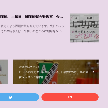
声楽、ピアノの加並先生の紹介、自由が丘教室 木曜日、 土曜日、日曜日/緑が丘教室 金曜日
て歌えるよう課題に取り組んでいます。先日のレッ
。その生徒さんは「平和」のところに地球を描い…
2025.03.29 14:33
ス
ピアノの梓先生、自由が丘、石川台教室の月、金の体
験レッスンご案内日程