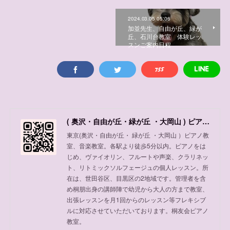
2024.03.05 05:06
加並先生、自由が丘、緑が
丘、石川台教室 体験レッ
スンご案内日程
( 奥沢・自由が丘・緑が丘 ・大岡山 ) ピアノ教室、音楽教室
東京(奥沢・自由が丘・ 緑が丘 ・大岡山 ）ピアノ教
室、音楽教室。各駅より徒歩5分以内。ピアノをは
じめ、ヴァイオリン、フルートや声楽、クラリネッ
ト、リトミックソルフェージュの個人レッスン。所
在は、世田谷区、目黒区の2地域です。管理者を含
め桐朋出身の講師陣で幼児から大人の方まで教室、
出張レッスンを月1回からのレッスン等フレキシブ
ルに対応させていただいております。桐友会ピアノ
教室。