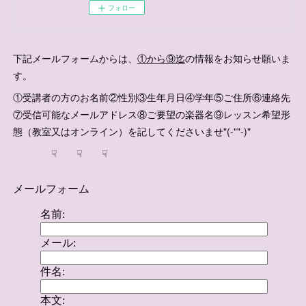
フォロー
下記メールフォームからは、
①から⑨迄
の情報をお知らせ願いま
す。
①受講者の方のお名前②性別③生年月日④学年⑤ご住所⑥連絡先
⑦受信可能なメールアドレス⑧ご要望の楽器名⑨レッスン希望形
態（教室又はオンライン）を記してくださいませ"(-""-)"
☟ ☟ ☟