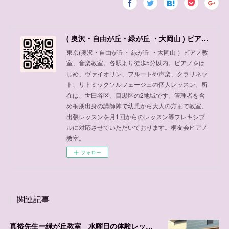
( 奥沢・自由が丘・緑が丘 ・大岡山 ) ピアノ教室、音楽教室
東京(奥沢・自由が丘・ 緑が丘 ・大岡山 ）ピアノ教
室、音楽教室。各駅より徒歩5分以内。ピアノをは
じめ、ヴァイオリン、フルートや声楽、クラリネッ
ト、リトミックソルフェージュの個人レッスン。所
在は、世田谷区、目黒区の2地域です。管理者を含
め桐朋出身の講師陣で幼児から大人の方まで教室、
出張レッスンを月1回からのレッスン等フレキシブ
ルに対応させていただいております。桐友会ピアノ
教室。
フォロー
関連記事
真裕先生ー緑が丘教室 水曜日の体験レッスン可能日程