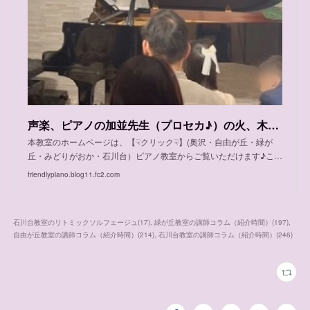
声楽、ピアノの加並先生（プロセカ♪）の火、木、金、土、日の体験可能日程
本教室のホームページは、【☟クリック☟】(奥沢・自由が丘・緑が
丘・みどりがおか・石川台）ピアノ教室からご覧いただけます♪こ…
friendlypiano.blog11.fc2.com
石川台教室のリトミックソルフェージュ
(
17
)
緑が丘教室の講師コラム（紹介時間）
(
197
)
自由が丘教室の講師コラム（紹介時間）
(
214
)
石川台教室の講師コラム（紹介時間）
(
246
)