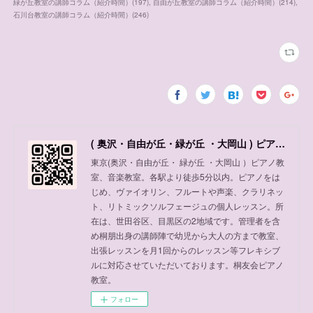
緑が丘教室の講師コラム（紹介時間）
(
197
)
自由が丘教室の講師コラム（紹介時間）
(
214
)
石川台教室の講師コラム（紹介時間）
(
246
)
( 奥沢・自由が丘・緑が丘 ・大岡山 ) ピアノ教室、音楽教室
東京(奥沢・自由が丘・ 緑が丘 ・大岡山 ）ピアノ教
室、音楽教室。各駅より徒歩5分以内。ピアノをは
じめ、ヴァイオリン、フルートや声楽、クラリネッ
ト、リトミックソルフェージュの個人レッスン。所
在は、世田谷区、目黒区の2地域です。管理者を含
め桐朋出身の講師陣で幼児から大人の方まで教室、
出張レッスンを月1回からのレッスン等フレキシブ
ルに対応させていただいております。桐友会ピアノ
教室。
フォロー