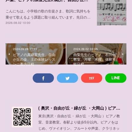
こんにちは。小学校の歌の生徒さま、歌詞に気持ちを
乗せて歌えるよう課題に取り組んでいます。先日の…
2026.08.02 10:00
2024.09.28 11:11
2024.09.02 03:05
ピアノの真緒実先生、自由
由梨先生のピアノ、石川台
が丘の金、土の体験レッス
教室、月曜、木曜、体験可
ンご案内日程
能日程
( 奥沢・自由が丘・緑が丘 ・大岡山 ) ピアノ教室、音楽教室
東京(奥沢・自由が丘・ 緑が丘 ・大岡山 ）ピアノ教
室、音楽教室。各駅より徒歩5分以内。ピアノをは
じめ、ヴァイオリン、フルートや声楽、クラリネッ