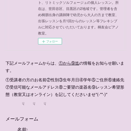
ト、リトミックソルフェージュの個人レッスン。所
在は、世田谷区、目黒区の2地域です。管理者を含
め桐朋出身の講師陣で幼児から大人の方まで教室、
出張レッスンを月1回からのレッスン等フレキシブ
ルに対応させていただいております。桐友会ピアノ
教室。
フォロー
下記メールフォームからは、
①から⑨迄
の情報をお知らせ願いま
す。
①受講者の方のお名前②性別③生年月日④学年⑤ご住所⑥連絡先
⑦受信可能なメールアドレス⑧ご要望の楽器名⑨レッスン希望形
態（教室又はオンライン）を記してくださいませ"(-""-)"
☟ ☟ ☟