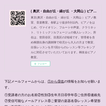
( 奥沢・自由が丘・緑が丘 ・大岡山 ) ピアノ教室、音楽教室
東京(奥沢・自由が丘・ 緑が丘 ・大岡山 ）ピアノ教
室、音楽教室。各駅より徒歩5分以内。ピアノをは
じめ、ヴァイオリン、フルートや声楽、クラリネッ
ト、リトミックソルフェージュの個人レッスン。所
在は、世田谷区、目黒区の2地域です。管理者を含
め桐朋出身の講師陣で幼児から大人の方まで教室、
出張レッスンを月1回からのレッスン等フレキシブ
ルに対応させていただいております。桐友会ピアノ
教室。
フォロー
下記メールフォームからは、
①から⑨迄
の情報をお知らせ願いま
す。
①受講者の方のお名前②性別③生年月日④学年⑤ご住所⑥連絡先
⑦受信可能なメールアドレス⑧ご要望の楽器名⑨レッスン希望形