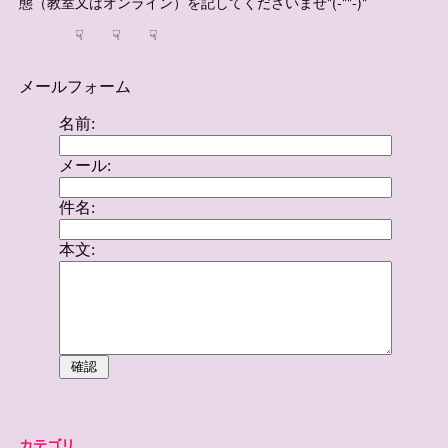
態（教室又はオンライン）を記してくださいませ"(-""-)"
☟ ☟ ☟
カテゴリ