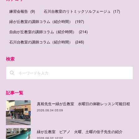
練習会報告
(
9
)
石川台教室のリトミックソルフェージュ
(
17
)
緑が丘教室の講師コラム（紹介時間）
(
197
)
自由が丘教室の講師コラム（紹介時間）
(
214
)
石川台教室の講師コラム（紹介時間）
(
246
)
検索
記事一覧
真裕先生ー緑が丘教室 水曜日の体験レッスン可能日程
2026.08.04 05:09
緑が丘教室 ピアノ 火曜、土曜の佳子先生の紹介
2026.08.02 10:02