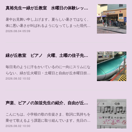
真裕先生ー緑が丘教室 水曜日の体験レッスン可能日程
暑中お見舞い申し上げます。夏らしい暑さではなく、
体に悪い暑さが叫ばれるようになってしまった現代…
2026.08.04 05:09
緑が丘教室 ピアノ 火曜、土曜の佳子先生の紹介
毎日滝のように汗をかいているのに一向にスリムにな
らない、緑が丘火曜日・土曜日と自由が丘水曜日担…
2026.08.02 10:02
声楽、ピアノの加並先生の紹介、自由が丘教室 木曜日、 土曜日、日曜日/緑が丘教室 金曜日
こんにちは。小学校の歌の生徒さま、歌詞に気持ちを
乗せて歌えるよう課題に取り組んでいます。先日の…
2026.08.02 10:00