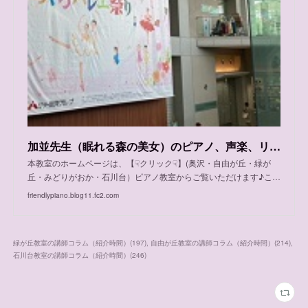
加並先生（眠れる森の美女）のピアノ、声楽、リトミック、自由が丘、緑が丘、石川台教室 体験レッスンご案内日程
本教室のホームページは、【☟クリック☟】(奥沢・自由が丘・緑が
丘・みどりがおか・石川台）ピアノ教室からご覧いただけます♪こ…
friendlypiano.blog11.fc2.com
緑が丘教室の講師コラム（紹介時間）
(
197
)
自由が丘教室の講師コラム（紹介時間）
(
214
)
石川台教室の講師コラム（紹介時間）
(
246
)