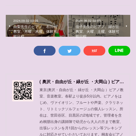
2024.09.02 03:05
2024.09.02 02:53
由梨先生のピアノ、石川台
佳子先生のピアノ、緑が丘
教室、月曜、木曜、体験可
教室、火曜、土曜、体験可
能日程
能日程
( 奥沢・自由が丘・緑が丘 ・大岡山 ) ピアノ教室、音楽教室
東京(奥沢・自由が丘・ 緑が丘 ・大岡山 ）ピアノ教
室、音楽教室。各駅より徒歩5分以内。ピアノをは
じめ、ヴァイオリン、フルートや声楽、クラリネッ
ト、リトミックソルフェージュの個人レッスン。所
在は、世田谷区、目黒区の2地域です。管理者を含
め桐朋出身の講師陣で幼児から大人の方まで教室、
出張レッスンを月1回からのレッスン等フレキシブ
ルに対応させていただいております。桐友会ピアノ