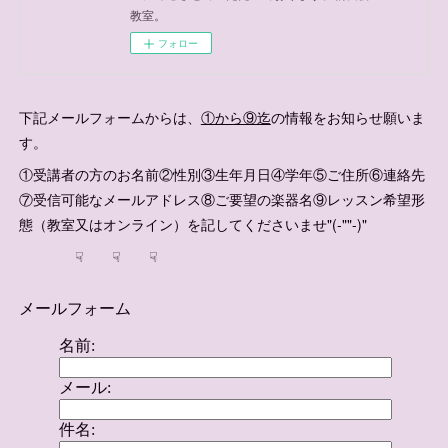
教室。
フォロー
下記メールフォームからは、
①から⑨迄
の情報をお知らせ願いま
す。
①受講者の方のお名前②性別③生年月日④学年⑤ご住所⑥連絡先
⑦受信可能なメールアドレス⑧ご要望の楽器名⑨レッスン希望形
態（教室又はオンライン）を記してくださいませ"(-""-)"
☟ ☟ ☟