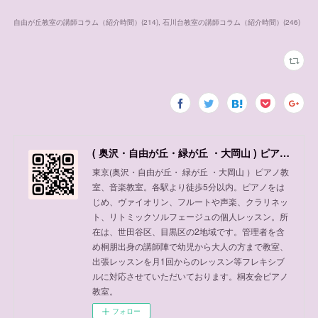
自由が丘教室の講師コラム（紹介時間）
(
214
)
石川台教室の講師コラム（紹介時間）
(
246
)
( 奥沢・自由が丘・緑が丘 ・大岡山 ) ピアノ教室、音楽教室
東京(奥沢・自由が丘・ 緑が丘 ・大岡山 ）ピアノ教
室、音楽教室。各駅より徒歩5分以内。ピアノをは
じめ、ヴァイオリン、フルートや声楽、クラリネッ
ト、リトミックソルフェージュの個人レッスン。所
在は、世田谷区、目黒区の2地域です。管理者を含
め桐朋出身の講師陣で幼児から大人の方まで教室、
出張レッスンを月1回からのレッスン等フレキシブ
ルに対応させていただいております。桐友会ピアノ
教室。
フォロー