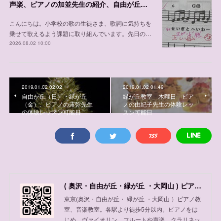
声楽、ピアノの加並先生の紹介、自由が丘教室 木曜日、 土曜日、日曜日/緑が丘教室 金曜日
こんにちは。小学校の歌の生徒さま、歌詞に気持ちを
乗せて歌えるよう課題に取り組んでいます。先日の…
2026.08.02 10:00
2019.01.02 02:02
2019.01.02 01:49
自由が丘（日）・緑が丘
緑が丘教室 木曜日 ピア
（金）、ピアノの露弥先生
ノの由紀子先生の体験レッ
の体験レッスン可能日
スン可能日
( 奥沢・自由が丘・緑が丘 ・大岡山 ) ピアノ教室、音楽教室
東京(奥沢・自由が丘・ 緑が丘 ・大岡山 ）ピアノ教
室、音楽教室。各駅より徒歩5分以内。ピアノをは
じめ、ヴァイオリン、フルートや声楽、クラリネッ