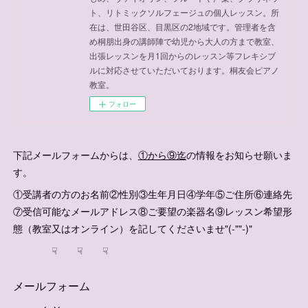
ト、リトミックソルフェージュの個人レッスン。所
在は、世田谷区、目黒区の2地域です。管理者を含
め桐朋出身の講師陣で幼児から大人の方まで教室、
出張レッスンを月1回からのレッスン等フレキシブ
ルに対応させていただいております。桐友会ピアノ
教室。
フォロー
下記メールフォームからは、
①から⑨迄
の情報をお知らせ願いま
す。
①受講者の方のお名前②性別③生年月日④学年⑤ご住所⑥連絡先
⑦受信可能なメールアドレス⑧ご要望の楽器名⑨レッスン希望形
態（教室又はオンライン）を記してくださいませ"(-""-)"
☟ ☟ ☟