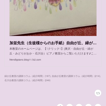
加並先生（生徒様からのお手紙）自由が丘、緑が丘、石川台教室 体験レッスンご案内日程
本教室のホームページは、【☟クリック☟】(奥沢・自由が丘・緑が
丘・みどりがおか・石川台）ピアノ教室からご覧いただけます♪こ…
friendlypiano.blog11.fc2.com
緑が丘教室の講師コラム（紹介時間）
(
197
)
自由が丘教室の講師コラム（紹介時間）
(
214
)
石川台教室の講師コラム（紹介時間）
(
246
)