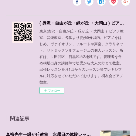
( 奥沢・自由が丘・緑が丘 ・大岡山 ) ピアノ教室、音楽教室
東京(奥沢・自由が丘・ 緑が丘 ・大岡山 ）ピアノ教
室、音楽教室。各駅より徒歩5分以内。ピアノをは
じめ、ヴァイオリン、フルートや声楽、クラリネッ
ト、リトミックソルフェージュの個人レッスン。所
在は、世田谷区、目黒区の2地域です。管理者を含
め桐朋出身の講師陣で幼児から大人の方まで教室、
出張レッスンを月1回からのレッスン等フレキシブ
ルに対応させていただいております。桐友会ピアノ
教室。
フォロー
関連記事
真裕先生ー緑が丘教室 水曜日の体験レッスン可能日程