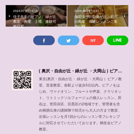
2024.07.01 15:15
2024.06.28 13:31
佳子先生のピアノ、緑が丘
伽耶先生の自由が丘、石川
教室、火曜、土曜、体験可
台教室 体験レッスンご案
能日程
内日程
( 奥沢・自由が丘・緑が丘 ・大岡山 ) ピアノ教室、音楽教室
東京(奥沢・自由が丘・ 緑が丘 ・大岡山 ）ピアノ教
室、音楽教室。各駅より徒歩5分以内。ピアノをは
じめ、ヴァイオリン、フルートや声楽、クラリネッ
ト、リトミックソルフェージュの個人レッスン。所
在は、世田谷区、目黒区の2地域です。管理者を含
め桐朋出身の講師陣で幼児から大人の方まで教室、
出張レッスンを月1回からのレッスン等フレキシブ
ルに対応させていただいております。桐友会ピアノ
教室。