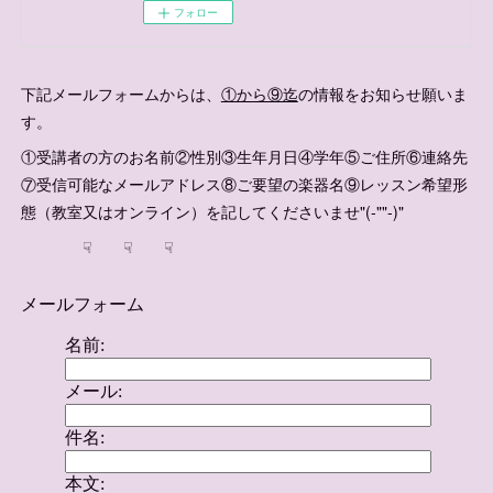
フォロー
下記メールフォームからは、
①から⑨迄
の情報をお知らせ願いま
す。
①受講者の方のお名前②性別③生年月日④学年⑤ご住所⑥連絡先
⑦受信可能なメールアドレス⑧ご要望の楽器名⑨レッスン希望形
態（教室又はオンライン）を記してくださいませ"(-""-)"
☟ ☟ ☟