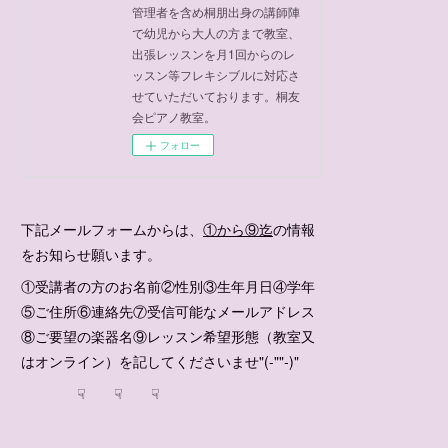
管理者を含め桐朋出身の講師陣
で幼児から大人の方まで教室、
出張レッスンを月1回からのレ
ッスン等フレキシブルに対応さ
せていただいております。桐友
会ピアノ教室。
フォロー
下記メールフォームからは、
①から⑨迄
の情報
をお知らせ願います。
①受講者の方のお名前②性別③生年月日④学年
⑤ご住所⑥連絡先⑦受信可能なメールアドレス
⑧ご要望の楽器名⑨レッスン希望形態（教室又
はオンライン）を記してくださいませ"(-""-)"
☟ ☟ ☟