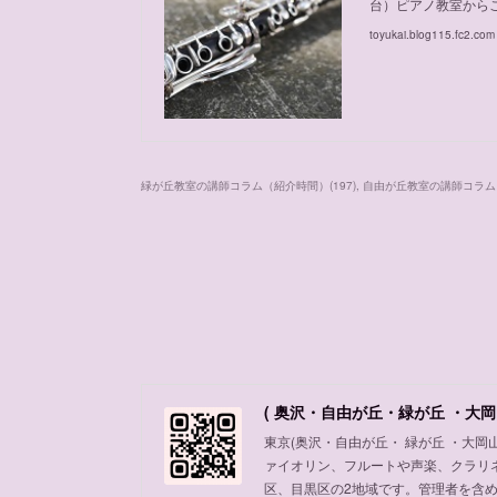
台）ピアノ教室から
toyukai.blog115.fc2.com
緑が丘教室の講師コラム（紹介時間）
(
197
)
自由が丘教室の講師コラム
( 奥沢・自由が丘・緑が丘 ・大岡
東京(奥沢・自由が丘・ 緑が丘 ・大
ァイオリン、フルートや声楽、クラリ
区、目黒区の2地域です。管理者を含