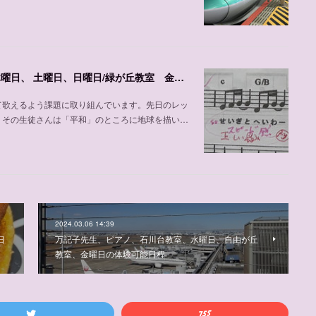
声楽、ピアノの加並先生の紹介、自由が丘教室 木曜日、 土曜日、日曜日/緑が丘教室 金曜日
て歌えるよう課題に取り組んでいます。先日のレッ
。その生徒さんは「平和」のところに地球を描い…
2024.03.06 14:39
日
万記子先生、ピアノ、石川台教室、水曜日、自由が丘
教室、金曜日の体験可能日程