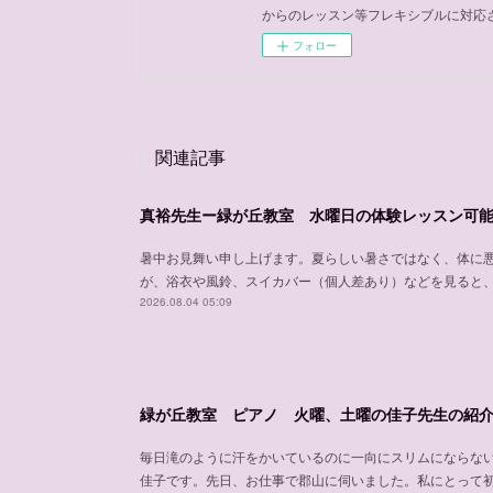
からのレッスン等フレキシブルに対応
フォロー
関連記事
真裕先生ー緑が丘教室 水曜日の体験レッスン可
暑中お見舞い申し上げます。夏らしい暑さではなく、体に
が、浴衣や風鈴、スイカバー（個人差あり）などを見ると
2026.08.04 05:09
緑が丘教室 ピアノ 火曜、土曜の佳子先生の紹
毎日滝のように汗をかいているのに一向にスリムにならな
佳子です。先日、お仕事で郡山に伺いました。私にとって