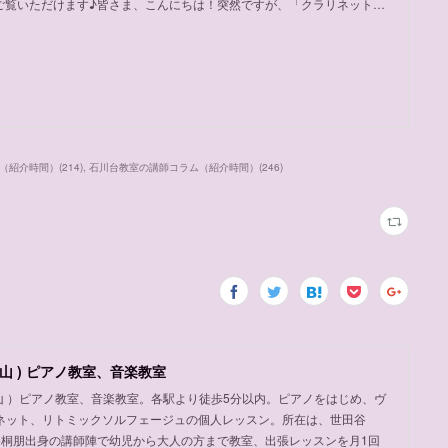
ご覧いただけます♪皆さま、こんにちは！突然ですが、「クラリネット…
（紹介時間）
(
214
)
石川台教室の講師コラム（紹介時間）
(
246
)
山 ) ピアノ教室、音楽教室
岡山 ）ピアノ教室、音楽教室。各駅より徒歩5分以内。ピアノをはじめ、ヴ
ネット、リトミックソルフェージュの個人レッスン。所在は、世田谷
め桐朋出身の講師陣で幼児から大人の方まで教室、出張レッスンを月1回