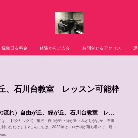
稼働日＆料金
体験からご入会
お問合せ＆アクセス
講
丘、石川台教室 レッスン可能枠
加並先生（時の流れ）自由が丘、緑が丘、石川台教室 レッスン可能枠
ジは、【☟クリック☟】(奥沢・自由が丘・緑が丘・みどりがおか・石川
覧いただけます♪こんにちは。2023年はコロナ禍が落ち着いて、通…
.com