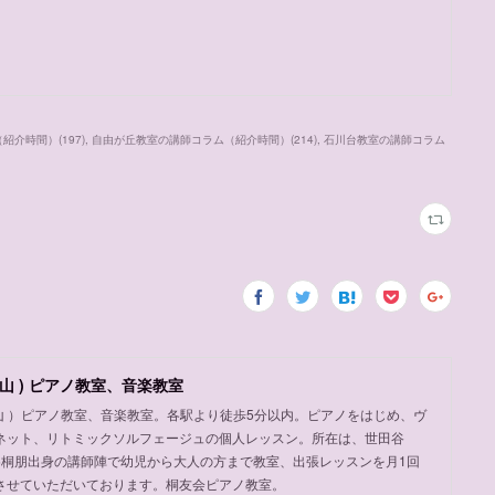
（紹介時間）
(
197
)
自由が丘教室の講師コラム（紹介時間）
(
214
)
石川台教室の講師コラム
山 ) ピアノ教室、音楽教室
岡山 ）ピアノ教室、音楽教室。各駅より徒歩5分以内。ピアノをはじめ、ヴ
ネット、リトミックソルフェージュの個人レッスン。所在は、世田谷
め桐朋出身の講師陣で幼児から大人の方まで教室、出張レッスンを月1回
させていただいております。桐友会ピアノ教室。