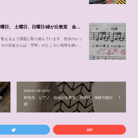
声楽、ピアノの加並先生の紹介、自由が丘教室 木曜日、 土曜日、日曜日/緑が丘教室 金曜日
て歌えるよう課題に取り組んでいます。先日のレッ
。その生徒さんは「平和」のところに地球を描い…
2024.01.08 03:02
能
梓先生、ピアノ、自由が丘教室、月曜日、体験可能日
程