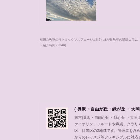
石川台教室のリトミックソルフェージュ
(
17
)
緑が丘教室の講師コラム
（紹介時間）
(
246
)
( 奥沢・自由が丘・緑が丘 ・大岡
東京(奥沢・自由が丘・ 緑が丘 ・大
ァイオリン、フルートや声楽、クラリ
区、目黒区の2地域です。管理者を含
からのレッスン等フレキシブルに対応