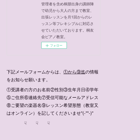
管理者を含め桐朋出身の講師陣
で幼児から大人の方まで教室、
出張レッスンを月1回からのレ
ッスン等フレキシブルに対応さ
せていただいております。桐友
会ピアノ教室。
フォロー
下記メールフォームからは、
①から⑨迄
の情報
をお知らせ願います。
①受講者の方のお名前②性別③生年月日④学年
⑤ご住所⑥連絡先⑦受信可能なメールアドレス
⑧ご要望の楽器名⑨レッスン希望形態（教室又
はオンライン）を記してくださいませ"(-""-)"
☟ ☟ ☟