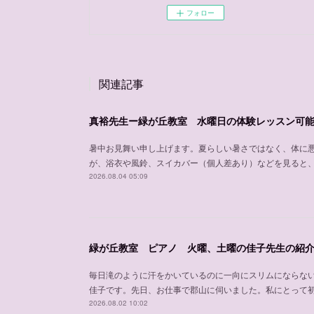
フォロー
関連記事
真裕先生ー緑が丘教室 水曜日の体験レッスン可
暑中お見舞い申し上げます。夏らしい暑さではなく、体に
が、浴衣や風鈴、スイカバー（個人差あり）などを見ると
2026.08.04 05:09
緑が丘教室 ピアノ 火曜、土曜の佳子先生の紹
毎日滝のように汗をかいているのに一向にスリムにならな
佳子です。先日、お仕事で郡山に伺いました。私にとって
2026.08.02 10:02