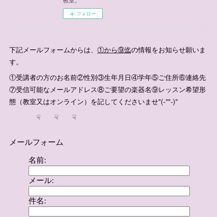
フォロー
下記メールフォームからは、
①から⑨迄
の情報をお知らせ願いま
す。
①受講者の方のお名前②性別③生年月日④学年⑤ご住所⑥連絡先
⑦受信可能なメールアドレス⑧ご要望の楽器名⑨レッスン希望形
態（教室又はオンライン）を記してくださいませ"(-""-)"
☟ ☟ ☟