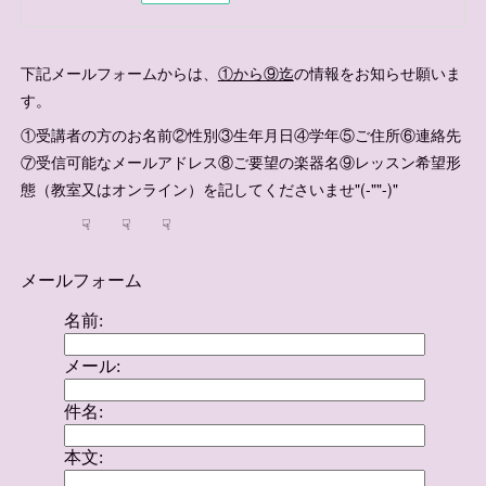
下記メールフォームからは、
①から⑨迄
の情報をお知らせ願いま
す。
①受講者の方のお名前②性別③生年月日④学年⑤ご住所⑥連絡先
⑦受信可能なメールアドレス⑧ご要望の楽器名⑨レッスン希望形
態（教室又はオンライン）を記してくださいませ"(-""-)"
☟ ☟ ☟