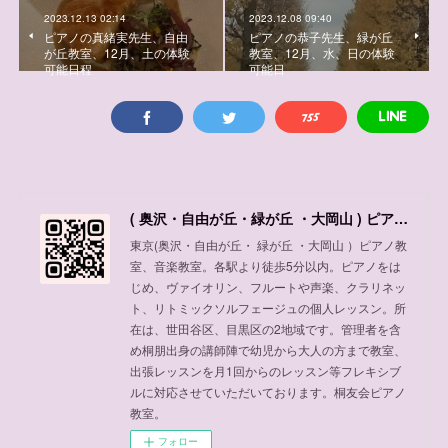
2023.12.13 02:14
2023.12.08 09:40
ピアノの真緒実先生、自由
ピアノの恭子先生、緑が丘
が丘教室、12月、土の体験
教室、12月、水、日の体験
可能日程
可能日
( 奥沢・自由が丘・緑が丘 ・大岡山 ) ピアノ教室、音楽教室
東京(奥沢・自由が丘・ 緑が丘 ・大岡山 ）ピアノ教
室、音楽教室。各駅より徒歩5分以内。ピアノをは
じめ、ヴァイオリン、フルートや声楽、クラリネッ
ト、リトミックソルフェージュの個人レッスン。所
在は、世田谷区、目黒区の2地域です。管理者を含
め桐朋出身の講師陣で幼児から大人の方まで教室、
出張レッスンを月1回からのレッスン等フレキシブ
ルに対応させていただいております。桐友会ピアノ
教室。
フォロー