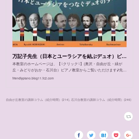
万記子先生（日本とユーラシアを結ぶデュオ）ピアノ、自由が丘教室、金曜、体験可能日程
本教室のホームページは、【☟クリック☟】(奥沢・自由が丘・緑が
丘・みどりがおか・石川台）ピアノ教室からご覧いただけます♪先…
friendlypiano.blog11.fc2.com
自由が丘教室の講師コラム（紹介時間）
(
214
)
石川台教室の講師コラム（紹介時間）
(
246
)