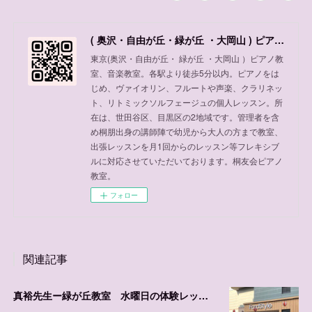
( 奥沢・自由が丘・緑が丘 ・大岡山 ) ピアノ教室、音楽教室
東京(奥沢・自由が丘・ 緑が丘 ・大岡山 ）ピアノ教
室、音楽教室。各駅より徒歩5分以内。ピアノをは
じめ、ヴァイオリン、フルートや声楽、クラリネッ
ト、リトミックソルフェージュの個人レッスン。所
在は、世田谷区、目黒区の2地域です。管理者を含
め桐朋出身の講師陣で幼児から大人の方まで教室、
出張レッスンを月1回からのレッスン等フレキシブ
ルに対応させていただいております。桐友会ピアノ
教室。
フォロー
関連記事
真裕先生ー緑が丘教室 水曜日の体験レッスン可能日程