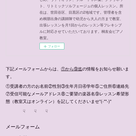
ト、リトミックソルフェージュの個人レッスン。所
在は、世田谷区、目黒区の2地域です。管理者を含
め桐朋出身の講師陣で幼児から大人の方まで教室、
出張レッスンを月1回からのレッスン等フレキシブ
ルに対応させていただいております。桐友会ピアノ
教室。
フォロー
下記メールフォームからは、
①から⑨迄
の情報をお知らせ願いま
す。
①受講者の方のお名前②性別③生年月日④学年⑤ご住所⑥連絡先
⑦受信可能なメールアドレス⑧ご要望の楽器名⑨レッスン希望形
態（教室又はオンライン）を記してくださいませ"(-""-)"
☟ ☟ ☟