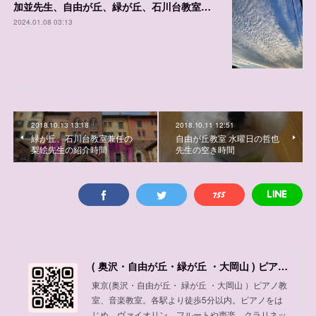
加並先生、自由が丘、緑が丘、石川台教室 レッスン可能枠
2024.01.08 03:13
2018.10.13 13:18
2018.10.11 12:51
緑が丘、石川台教室兼任の
自由が丘教室 水曜日の哲也
梨絵先生の紹介時間
先生の空き時間
( 奥沢・自由が丘・緑が丘 ・大岡山 ) ピアノ教室、音楽教室
東京(奥沢・自由が丘・ 緑が丘 ・大岡山 ）ピアノ教
室、音楽教室。各駅より徒歩5分以内。ピアノをは
じめ、ヴァイオリン、フルートや声楽、クラリネッ