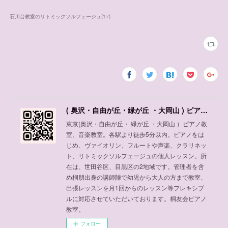
石川台教室のリトミックソルフェージュ
(
17
)
( 奥沢・自由が丘・緑が丘 ・大岡山 ) ピアノ教室、音楽教室
東京(奥沢・自由が丘・ 緑が丘 ・大岡山 ）ピアノ教
室、音楽教室。各駅より徒歩5分以内。ピアノをは
じめ、ヴァイオリン、フルートや声楽、クラリネッ
ト、リトミックソルフェージュの個人レッスン。所
在は、世田谷区、目黒区の2地域です。管理者を含
め桐朋出身の講師陣で幼児から大人の方まで教室、
出張レッスンを月1回からのレッスン等フレキシブ
ルに対応させていただいております。桐友会ピアノ
教室。
フォロー