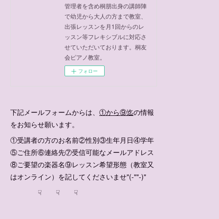
管理者を含め桐朋出身の講師陣
で幼児から大人の方まで教室、
出張レッスンを月1回からのレ
ッスン等フレキシブルに対応さ
せていただいております。桐友
会ピアノ教室。
フォロー
下記メールフォームからは、
①から⑨迄
の情報
をお知らせ願います。
①受講者の方のお名前②性別③生年月日④学年
⑤ご住所⑥連絡先⑦受信可能なメールアドレス
⑧ご要望の楽器名⑨レッスン希望形態（教室又
はオンライン）を記してくださいませ"(-""-)"
☟ ☟ ☟