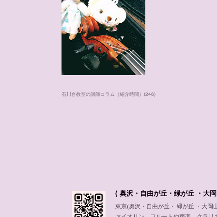
石川台教室の講師コラム（紹介時間）
(
246
)
( 奥沢・自由が丘・緑が丘 ・大岡
東京(奥沢・自由が丘・ 緑が丘 ・大
ァイオリン、フルートや声楽、クラリ