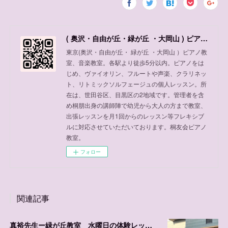
( 奥沢・自由が丘・緑が丘 ・大岡山 ) ピアノ教室、音楽教室
東京(奥沢・自由が丘・ 緑が丘 ・大岡山 ）ピアノ教
室、音楽教室。各駅より徒歩5分以内。ピアノをは
じめ、ヴァイオリン、フルートや声楽、クラリネッ
ト、リトミックソルフェージュの個人レッスン。所
在は、世田谷区、目黒区の2地域です。管理者を含
め桐朋出身の講師陣で幼児から大人の方まで教室、
出張レッスンを月1回からのレッスン等フレキシブ
ルに対応させていただいております。桐友会ピアノ
教室。
フォロー
関連記事
真裕先生ー緑が丘教室 水曜日の体験レッスン可能日程