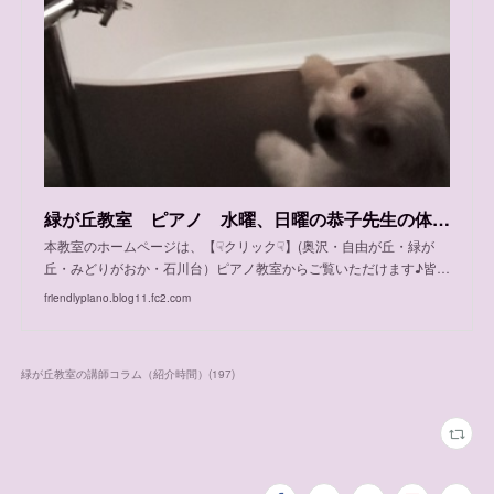
緑が丘教室 ピアノ 水曜、日曜の恭子先生の体験可能日程
本教室のホームページは、【☟クリック☟】(奥沢・自由が丘・緑が
丘・みどりがおか・石川台）ピアノ教室からご覧いただけます♪皆…
friendlypiano.blog11.fc2.com
緑が丘教室の講師コラム（紹介時間）
(
197
)