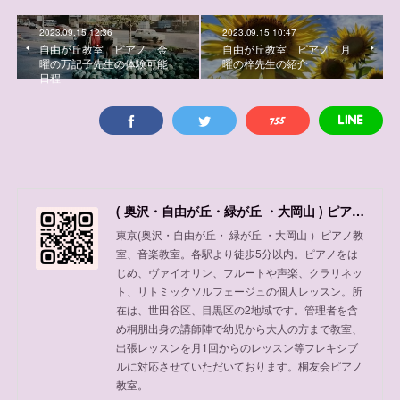
2023.09.15 12:36
2023.09.15 10:47
自由が丘教室 ピアノ 金
自由が丘教室 ピアノ 月
曜の万記子先生の体験可能
曜の梓先生の紹介
日程
( 奥沢・自由が丘・緑が丘 ・大岡山 ) ピアノ教室、音楽教室
東京(奥沢・自由が丘・ 緑が丘 ・大岡山 ）ピアノ教
室、音楽教室。各駅より徒歩5分以内。ピアノをは
じめ、ヴァイオリン、フルートや声楽、クラリネッ
ト、リトミックソルフェージュの個人レッスン。所
在は、世田谷区、目黒区の2地域です。管理者を含
め桐朋出身の講師陣で幼児から大人の方まで教室、
出張レッスンを月1回からのレッスン等フレキシブ
ルに対応させていただいております。桐友会ピアノ
教室。