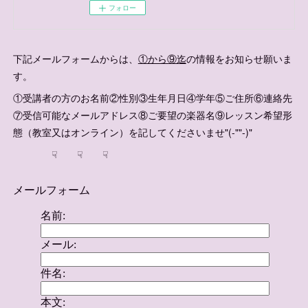
フォロー
下記メールフォームからは、
①から⑨迄
の情報をお知らせ願いま
す。
①受講者の方のお名前②性別③生年月日④学年⑤ご住所⑥連絡先
⑦受信可能なメールアドレス⑧ご要望の楽器名⑨レッスン希望形
態（教室又はオンライン）を記してくださいませ"(-""-)"
☟ ☟ ☟