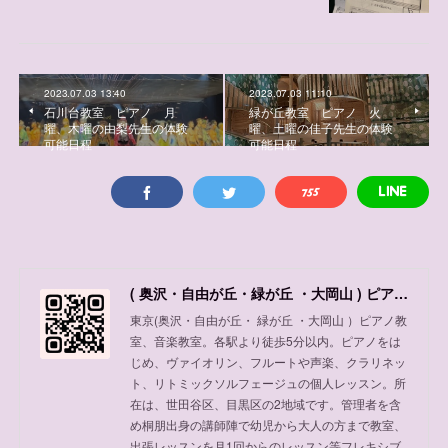
2023.07.03 13:40
2023.07.03 11:10
石川台教室 ピアノ 月
緑が丘教室 ピアノ 火
曜、木曜の由梨先生の体験
曜、土曜の佳子先生の体験
可能日程
可能日程
( 奥沢・自由が丘・緑が丘 ・大岡山 ) ピアノ教室、音楽教室
東京(奥沢・自由が丘・ 緑が丘 ・大岡山 ）ピアノ教
室、音楽教室。各駅より徒歩5分以内。ピアノをは
じめ、ヴァイオリン、フルートや声楽、クラリネッ
ト、リトミックソルフェージュの個人レッスン。所
在は、世田谷区、目黒区の2地域です。管理者を含
め桐朋出身の講師陣で幼児から大人の方まで教室、
出張レッスンを月1回からのレッスン等フレキシブ