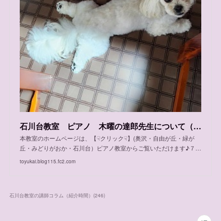
石川台教室 ピアノ 木曜の達郎先生について（男性ピアニスト）
本教室のホームページは、【☟クリック☟】(奥沢・自由が丘・緑が
丘・みどりがおか・石川台）ピアノ教室からご覧いただけます♪７…
toyukai.blog115.fc2.com
石川台教室の講師コラム（紹介時間）
(
246
)