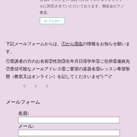
ルに対応させていただいております。桐友会ピアノ
教室。
フォロー
下記メールフォームからは、
①から⑨迄
の情報をお知らせ願いま
す。
①受講者の方のお名前②性別③生年月日④学年⑤ご住所⑥連絡先
⑦受信可能なメールアドレス⑧ご要望の楽器名⑨レッスン希望形
態（教室又はオンライン）を記してくださいませ"(-""-)"
☟ ☟ ☟