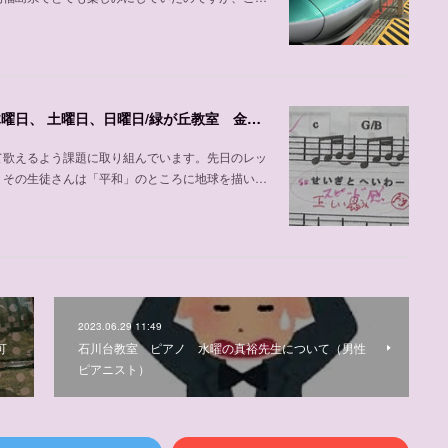
声楽、ピアノの加並先生の紹介、自由が丘教室 木曜日、 土曜日、日曜日/緑が丘教室 金曜日
て歌えるよう課題に取り組んでいます。先日のレッ
。その生徒さんは「平和」のところに地球を描い…
2023.06.29 11:49
可
石川台教室 ピアノ 水曜の真裕先生について（男性
ピアニスト）