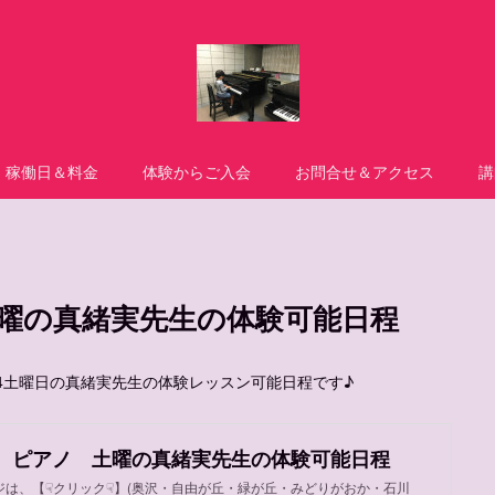
稼働日＆料金
体験からご入会
お問合せ＆アクセス
講
曜の真緒実先生の体験可能日程
4土曜日の真緒実先生の体験レッスン可能日程です♪
 ピアノ 土曜の真緒実先生の体験可能日程
ジは、【☟クリック☟】(奥沢・自由が丘・緑が丘・みどりがおか・石川