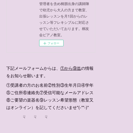
管理者を含め桐朋出身の講師陣
で幼児から大人の方まで教室、
出張レッスンを月1回からのレ
ッスン等フレキシブルに対応さ
せていただいております。桐友
会ピアノ教室。
フォロー
下記メールフォームからは、
①から⑨迄
の情報
をお知らせ願います。
①受講者の方のお名前②性別③生年月日④学年
⑤ご住所⑥連絡先⑦受信可能なメールアドレス
⑧ご要望の楽器名⑨レッスン希望形態（教室又
はオンライン）を記してくださいませ"(-""-)"
☟ ☟ ☟