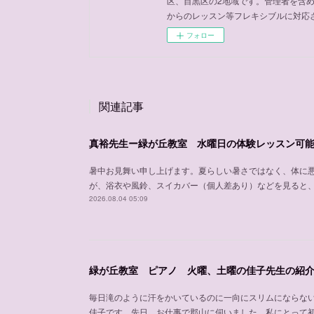
区、目黒区の2地域です。管理者を含
からのレッスン等フレキシブルに対応
フォロー
関連記事
真裕先生ー緑が丘教室 水曜日の体験レッスン可
暑中お見舞い申し上げます。夏らしい暑さではなく、体に
が、浴衣や風鈴、スイカバー（個人差あり）などを見ると
2026.08.04 05:09
緑が丘教室 ピアノ 火曜、土曜の佳子先生の紹
毎日滝のように汗をかいているのに一向にスリムにならな
佳子です。先日、お仕事で郡山に伺いました。私にとって