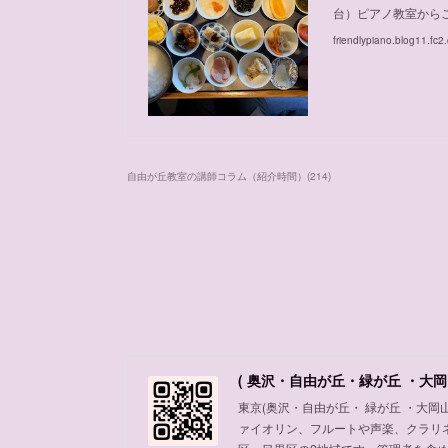
台）ピアノ教室から
friendlypiano.blog11.fc2
自由が丘教室の講師コラム（紹介時間）
(
214
)
( 奥沢・自由が丘・緑が丘 ・大岡
東京(奥沢・自由が丘・ 緑が丘 ・大
ァイオリン、フルートや声楽、クラリ