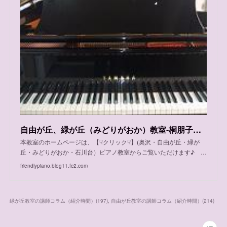
自由が丘、緑が丘（みどりがおか）教室-桐朋子供のための音楽教室仙川教室の先生も加わりました
本教室のホームページは、【☟クリック☟】(奥沢・自由が丘・緑が
丘・みどりがおか・石川台）ピアノ教室からご覧いただけます♪ …
friendlypiano.blog11.fc2.com
緑が丘教室の講師コラム（紹介時間）
(
197
)
自由が丘教室の講師コラム（紹介時間）
(
214
)