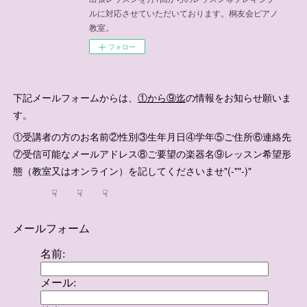
ルに対応させていただいております。桐友会ピアノ
教室。
フォロー
下記メールフォームからは、
①から⑨迄
の情報をお知らせ願いま
す。
①受講者の方のお名前②性別③生年月日④学年⑤ご住所⑥連絡先
⑦受信可能なメールアドレス⑧ご要望の楽器名⑨レッスン希望形
態（教室又はオンライン）を記してくださいませ"(-""-)"
☟ ☟ ☟