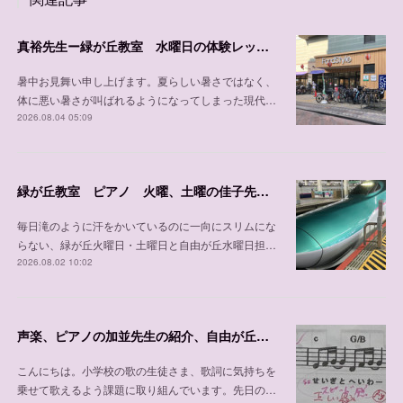
真裕先生ー緑が丘教室 水曜日の体験レッスン可能日程
暑中お見舞い申し上げます。夏らしい暑さではなく、
体に悪い暑さが叫ばれるようになってしまった現代…
2026.08.04 05:09
緑が丘教室 ピアノ 火曜、土曜の佳子先生の紹介
毎日滝のように汗をかいているのに一向にスリムにな
らない、緑が丘火曜日・土曜日と自由が丘水曜日担…
2026.08.02 10:02
声楽、ピアノの加並先生の紹介、自由が丘教室 木曜日、 土曜日、日曜日/緑が丘教室 金曜日
こんにちは。小学校の歌の生徒さま、歌詞に気持ちを
乗せて歌えるよう課題に取り組んでいます。先日の…