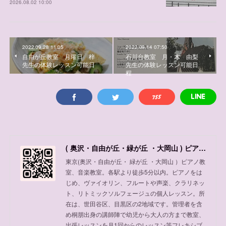
2026.08.02 10:00
2022.09.28 11:05
2022.09.14 07:50
自由が丘教室 月曜日 梓
石川台教室 月・木 由梨
先生の体験レッスン可能日
先生の体験レッスン可能日
程
( 奥沢・自由が丘・緑が丘 ・大岡山 ) ピアノ教室、音楽教室
東京(奥沢・自由が丘・ 緑が丘 ・大岡山 ）ピアノ教
室、音楽教室。各駅より徒歩5分以内。ピアノをは
じめ、ヴァイオリン、フルートや声楽、クラリネッ
ト、リトミックソルフェージュの個人レッスン。所
在は、世田谷区、目黒区の2地域です。管理者を含
め桐朋出身の講師陣で幼児から大人の方まで教室、
出張レッスンを月1回からのレッスン等フレキシブ