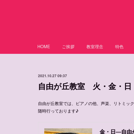
HOME
ご挨拶
教室理念
特色
2021.10.27 09:37
自由が丘教室 火・金・日
自由が丘教室では、ピアノの他、声楽、リトミック
随時行っております♪
金・日―自由