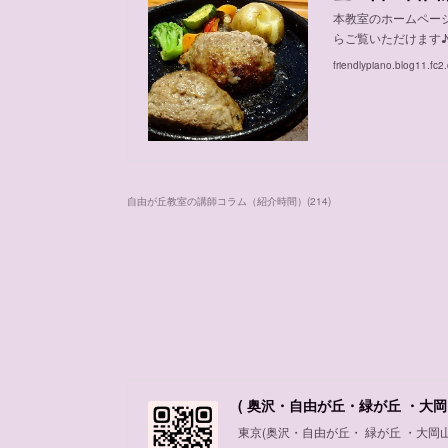
本教室のホームペー
らご覧いただけます
friendlypiano.blog11.fc2
自由が丘教室の講師コラム（紹介時間）
(
214
)
( 奥沢・自由が丘・緑が丘 ・大岡
東京(奥沢・自由が丘・ 緑が丘 ・大