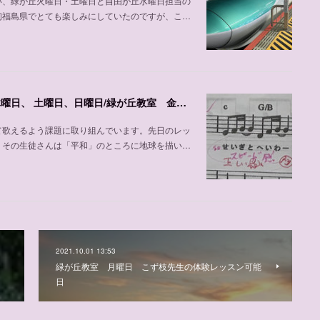
い、緑が丘火曜日・土曜日と自由が丘水曜日担当の
初福島県でとても楽しみにしていたのですが、こ…
声楽、ピアノの加並先生の紹介、自由が丘教室 木曜日、 土曜日、日曜日/緑が丘教室 金曜日
て歌えるよう課題に取り組んでいます。先日のレッ
。その生徒さんは「平和」のところに地球を描い…
2021.10.01 13:53
緑が丘教室 月曜日 こず枝先生の体験レッスン可能
日