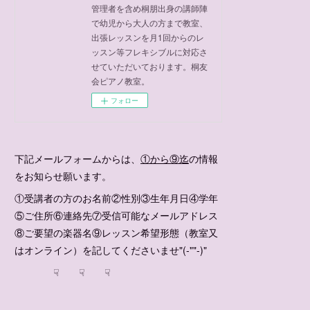
管理者を含め桐朋出身の講師陣
で幼児から大人の方まで教室、
出張レッスンを月1回からのレ
ッスン等フレキシブルに対応さ
せていただいております。桐友
会ピアノ教室。
フォロー
下記メールフォームからは、
①から⑨迄
の情報
をお知らせ願います。
①受講者の方のお名前②性別③生年月日④学年
⑤ご住所⑥連絡先⑦受信可能なメールアドレス
⑧ご要望の楽器名⑨レッスン希望形態（教室又
はオンライン）を記してくださいませ"(-""-)"
☟ ☟ ☟