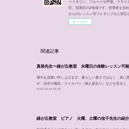
ァイオリン、フルートや声楽、クラリ
区、目黒区の2地域です。管理者を含
からのレッスン等フレキシブルに対応
フォロー
関連記事
真裕先生ー緑が丘教室 水曜日の体験レッスン可
暑中お見舞い申し上げます。夏らしい暑さではなく、体に
が、浴衣や風鈴、スイカバー（個人差あり）などを見ると
2026.08.04 05:09
緑が丘教室 ピアノ 火曜、土曜の佳子先生の紹