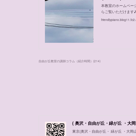
本教室のホームペー
らご覧いただけます
friendlypiano.blog11.fc2
自由が丘教室の講師コラム（紹介時間）
(
214
)
( 奥沢・自由が丘・緑が丘 ・大岡
東京(奥沢・自由が丘・ 緑が丘 ・大