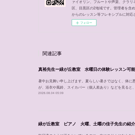
ァイオリン、フルートや声楽、クラリ
区、目黒区の2地域です。管理者を含
からのレッスン等フレキシブルに対応
フォロー
関連記事
真裕先生ー緑が丘教室 水曜日の体験レッスン可
暑中お見舞い申し上げます。夏らしい暑さではなく、体に
が、浴衣や風鈴、スイカバー（個人差あり）などを見ると
2026.08.04 05:09
緑が丘教室 ピアノ 火曜、土曜の佳子先生の紹