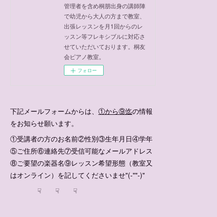
管理者を含め桐朋出身の講師陣
で幼児から大人の方まで教室、
出張レッスンを月1回からのレ
ッスン等フレキシブルに対応さ
せていただいております。桐友
会ピアノ教室。
フォロー
下記メールフォームからは、
①から⑨迄
の情報
をお知らせ願います。
①受講者の方のお名前②性別③生年月日④学年
⑤ご住所⑥連絡先⑦受信可能なメールアドレス
⑧ご要望の楽器名⑨レッスン希望形態（教室又
はオンライン）を記してくださいませ"(-""-)"
☟ ☟ ☟