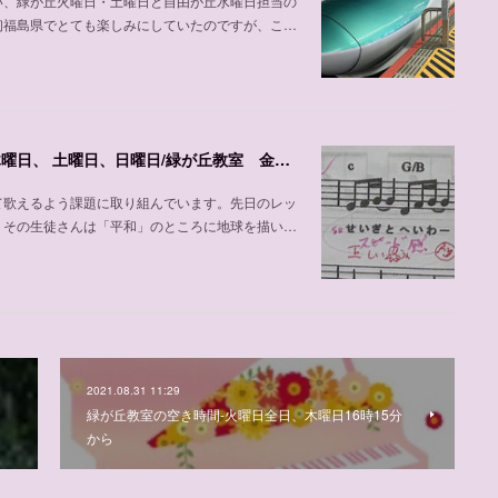
い、緑が丘火曜日・土曜日と自由が丘水曜日担当の
初福島県でとても楽しみにしていたのですが、こ…
声楽、ピアノの加並先生の紹介、自由が丘教室 木曜日、 土曜日、日曜日/緑が丘教室 金曜日
て歌えるよう課題に取り組んでいます。先日のレッ
。その生徒さんは「平和」のところに地球を描い…
2021.08.31 11:29
緑が丘教室の空き時間-火曜日全日、木曜日16時15分
から